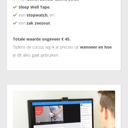
S
leep Well Tape
,
een
stopwatch,
en
een
zak zeezout
.
Totale waarde ongeveer € 45.
Tijdens de cursus leg ik je precies uit
wanneer en hoe
je dit alles gaat gebruiken.