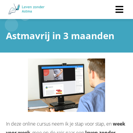
Astmavrij in 3 maanden
In deze online cursus neem ik je stap voor stap, en
week
voor week
, mee op de reis naar een
leven zonder