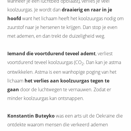
wanneer je een luchtbed opblaast), verlies je veel
koolzuurgas. Je wordt dan
draaierig
en raar in je
hoofd
want het lichaam heeft het koolzuurgas nodig om
zuurstof naar je hersenen te krijgen. Dan stop je even
met ademen, en dan trekt de duizeligheid weg.
Iemand die
voortdurend teveel ademt
, verliest
voortdurend teveel koolzuurgas (CO
. Dan kan je astma
2
ontwikkelen. Astma is een wanhopige poging van het
lichaam
het verlies aan koolzuurgas tegen te
gaan
door de luchtwegen te vernauwen. Zodat er
minder koolzuurgas kan ontsnappen.
Konstantin Buteyko
was een arts uit de Oekraïne die
ontdekte waarom mensen die verkeerd ademen