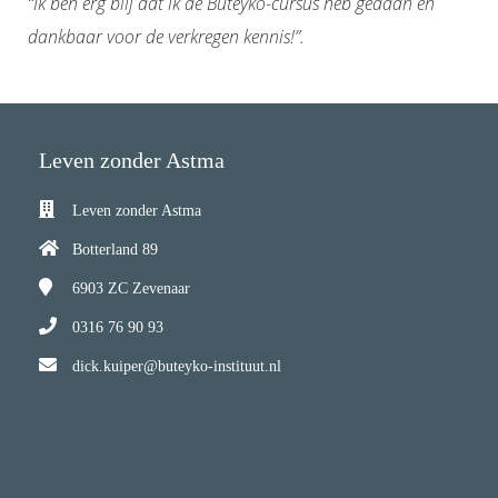
“Ik ben erg blij dat ik de Buteyko-cursus heb gedaan en
dankbaar voor de verkregen kennis!”.
Leven zonder Astma
Leven zonder Astma
Botterland 89
6903 ZC
Zevenaar
0316 76 90 93
dick.kuiper@buteyko-instituut.nl