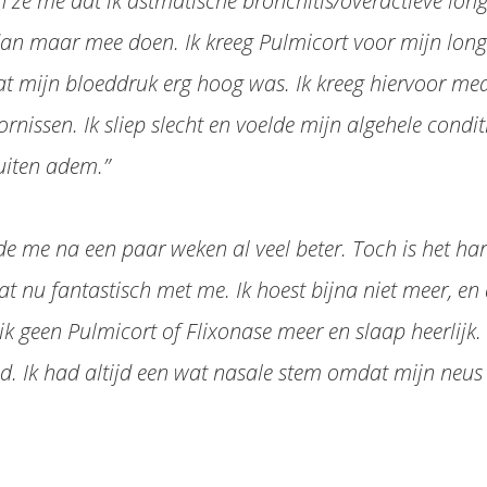
n ze me dat ik astmatische bronchitis/overactieve lon
dan maar mee doen. Ik kreeg Pulmicort voor mijn long
t mijn bloeddruk erg hoog was. Ik kreeg hiervoor medi
ornissen. Ik sliep slecht en voelde mijn algehele condit
buiten adem.”
de me na een paar weken al veel beter. Toch is het ha
 nu fantastisch met me. Ik hoest bijna niet meer, en al
ik geen Pulmicort of Flixonase meer en slaap heerlijk.
d. Ik had altijd een wat nasale stem omdat mijn neus 