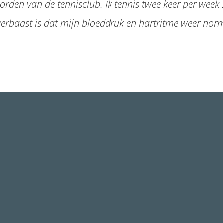
orden van de tennisclub. Ik tennis twee keer per week 2
erbaast is dat mijn bloeddruk en hartritme weer norm